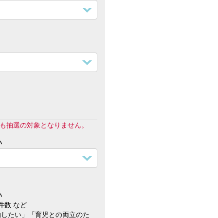
ても抽選の対象となりません。
い
い
件数 など
動したい」「育児との両立のた