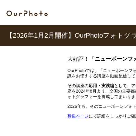
【2026年1月2月開催】OurPhotoフ
大好評！「
ニューボーンフ
OurPhotoでは、「ニューボー
識をお伝えする講座を動画配信して
その講座の
応用・実践編
として、
ア
座を2024年8月より、全国の主
ォトグラファーを養成してまいりま
2026年も、そのニューボーンフ
募集ページ
にて詳細をしっかりご確